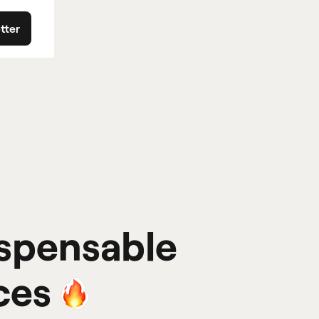
etter
spensable
ces