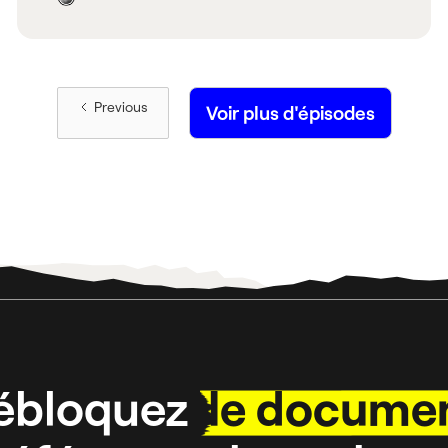
Previous
Voir plus d'épisodes
ébloquez
le docume